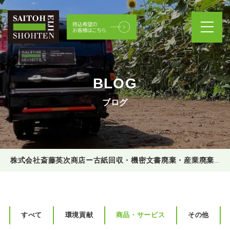
BLOG
ブログ
株式会社斎藤英次商店ー古紙回収・機密文書廃棄・産業廃棄物処理
すべて
環境貢献
商品・サービス
その他