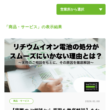
営業所から選択
斎藤英次商店本社
柏沼南営業所
流山営業所
松戸営業所
船橋営業所
千葉営業所
土気営業所
北茨城営業所
土浦営業所
牛久営業所
取手営業所
柏の葉キャンパス店
土気緑の森店
土浦店
東京日本橋オフィス
埼玉大宮オフィス
「商品・サービス」の表示結果
商品・サービス
2026.01.08