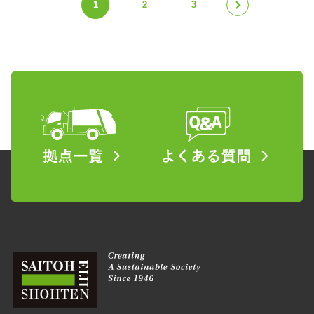
«
1
2
3