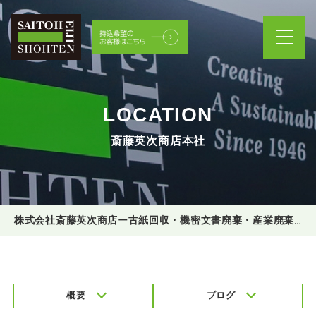
LOCATION
斎藤英次商店本社
株式会社斎藤英次商店ー古紙回収・機密文書廃棄・産業廃棄物処理
概要
ブログ