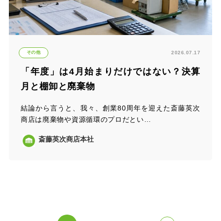
その他
2026.07.17
「年度」は4月始まりだけではない？決算
月と棚卸と廃棄物
結論から言うと、我々、創業80周年を迎えた斎藤英次
商店は廃棄物や資源循環のプロだとい…
斎藤英次商店本社