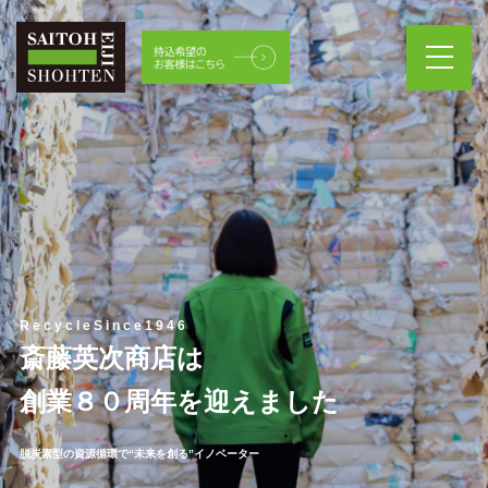
R e c y c l e S i n c e 1 9 4 6
斎藤英次商店は
創業８０周年を迎えました
脱炭素型の資源循環で“未来を創る”イノベーター