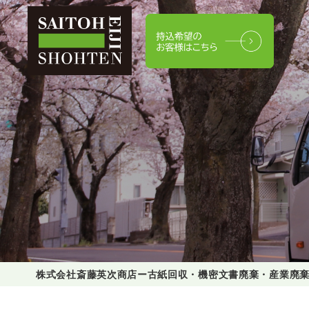
株式会社斎藤英次商店ー古紙回収・機密文書廃棄・産業廃