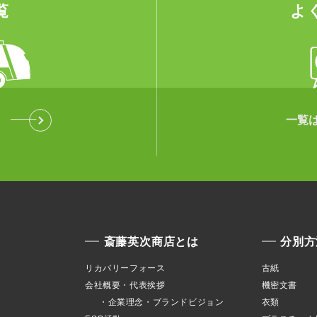
覧
よ
一覧
斎藤英次商店とは
分別方
リカバリーフォース
古紙
会社概要・代表挨拶
機密文書
・企業理念・ブランドビジョン
衣類