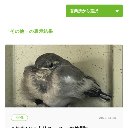
営業所から選択
斎藤英次商店本社
柏沼南営業所
流山営業所
松戸営業所
船橋営業所
千葉営業所
土気営業所
北茨城営業所
土浦営業所
牛久営業所
取手営業所
柏の葉キャンパス店
土気緑の森店
土浦店
東京日本橋オフィス
埼玉大宮オフィス
「その他」の表示結果
その他
2023.03.15