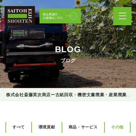
BLOG
ブログ
株式会社斎藤英次商店ー古紙回収・機密文書廃棄・産業廃棄物処理
すべて
環境貢献
商品・サービス
その他