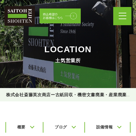
LOCATION
土気営業所
株式会社斎藤英次商店ー古紙回収・機密文書廃棄・産業廃棄物処理
概要
ブログ
設備情報