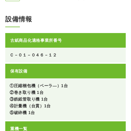
設備情報
古紙商品化適格事業所番号
Ｃ－０１－０４６－１２
保有設備
①圧縮梱包機（ベーラ―）1台
②巻き取り機 1台
③鉄紙管取り機 1台
④計量機（台貫）1台
⑤破砕機 1台
重機一覧