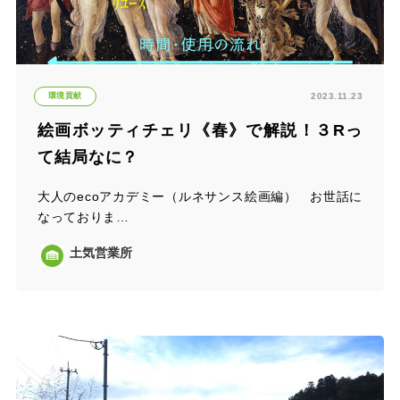
環境貢献
2023.11.23
絵画ボッティチェリ《春》で解説！３Rっ
て結局なに？
大人のecoアカデミー（ルネサンス絵画編） お世話に
なっておりま…
土気営業所