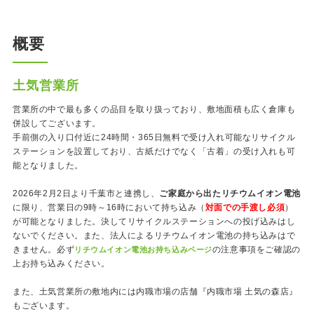
概要
土気営業所
営業所の中で最も多くの品目を取り扱っており、敷地面積も広く倉庫も
併設してございます。
手前側の入り口付近に24時間・365日無料で受け入れ可能なリサイクル
ステーションを設置しており、古紙だけでなく「古着」の受け入れも可
能となりました。
2026年2月2日より千葉市と連携し、
ご家庭から出たリチウムイオン電池
に限り、営業日の9時～16時において持ち込み（
対面での手渡し必須
）
が可能となりました。決してリサイクルステーションへの投げ込みはし
ないでください。また、法人によるリチウムイオン電池の持ち込みはで
きません。必ず
の注意事項をご確認の
リチウムイオン電池お持ち込みページ
上お持ち込みください。
また、土気営業所の敷地内には内職市場の店舗『内職市場 土気の森店』
もございます。