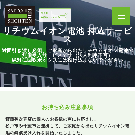
リチウムイオン電池 持込サービ
ス
対面引き渡し必須、ご家庭から出たリチウムイオン電池の
無償受入サービスです（法人利用不可）
絶対に回収ボックスには投げ込まないでください
お持ち込み注意事項
斎藤英次商店は個人のお客様の声にお応えし、
松戸市や千葉市と連携して、ご家庭から出たリチウムイオン電
池の無償受け入れを開始いたしました。