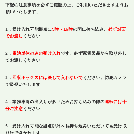
下記の注意事項を必ずご確認の上、ご利用いただきますようお
願いいたします。
1．受け入れ可能拠点に
9時～16時
の間に持ち込み、
必ず対面
でお渡し
ください
2．
電池単体のみの受け入れ
です。必ず家電製品から取り外し
てお渡しください
3．
回収ボックスには決して入れないで
ください。防犯カメラ
で監視いたします
4．業務車両の出入りが多いためお持ち込みの際の
運転には十
分ご注意
ください
5．受け入れ可能な拠点以外へお持ち込みいただいても受け取
りはできかねます