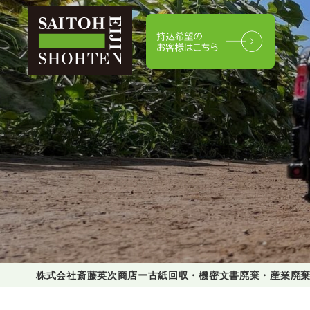
株式会社斎藤英次商店ー古紙回収・機密文書廃棄・産業廃