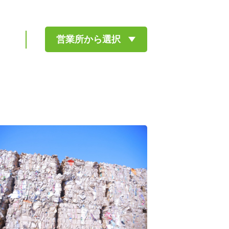
営業所から選択
斎藤英次商店本社
柏沼南営業所
流山営業所
松戸営業所
船橋営業所
千葉営業所
土気営業所
北茨城営業所
土浦営業所
牛久営業所
取手営業所
柏の葉キャンパス店
土気緑の森店
土浦店
東京日本橋オフィス
埼玉大宮オフィス