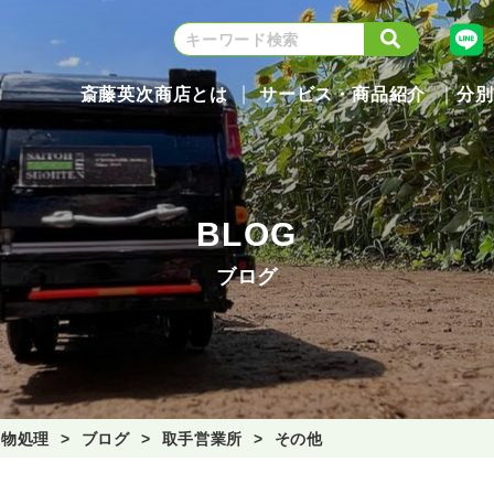
斎藤英次商店とは
サービス・商品紹介
分別
BLOG
ブログ
棄物処理
ブログ
取手営業所
その他