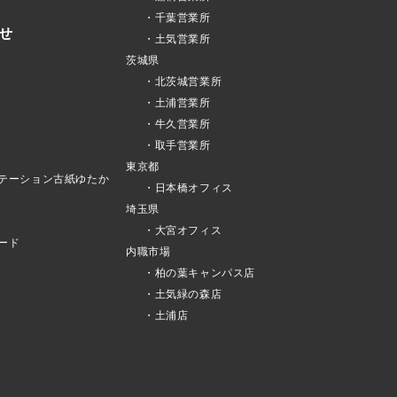
・千葉営業所
せ
・土気営業所
茨城県
・北茨城営業所
・土浦営業所
・牛久営業所
・取手営業所
東京都
テーション古紙ゆたか
・日本橋オフィス
埼玉県
・大宮オフィス
ード
内職市場
・柏の葉キャンパス店
・土気緑の森店
・土浦店