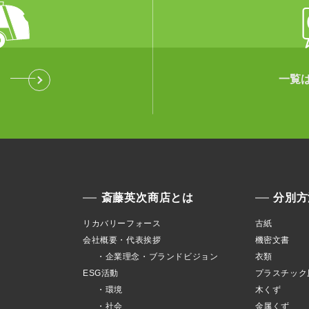
一覧
斎藤英次商店とは
分別方
リカバリーフォース
古紙
会社概要・代表挨拶
機密文書
・企業理念・ブランドビジョン
衣類
ESG活動
プラスチック
・環境
木くず
・社会
金属くず