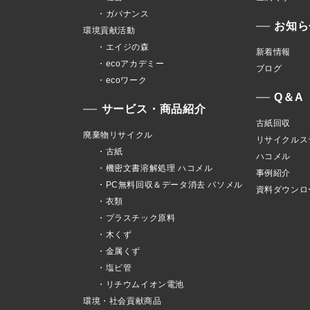
・ガバナンス
お知ら
環境貢献活動
・エイジの森
新着情報
・ecoアカデミー
ブログ
・ecoワーク
Q＆A
サービス・商品紹介
古紙回収
廃棄物リサイクル
リサイクルス
・古紙
ハコメル
・機密文書溶解処理 ハコメル
事例紹介
・PC無料回収＆データ消去 パソメル
資料ダウンロ
・衣類
・プラスチック原料
・木くず
・金属くず
・塩ビ管
・リチウムイオン電池
環境・社会貢献商品