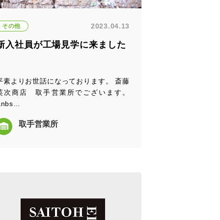
2023.04.13
その他
新入社員が工場見学に来ました
平素よりお世話になっております。 斎藤
英次商店 取手営業所でございます。
&nbs…
取手営業所