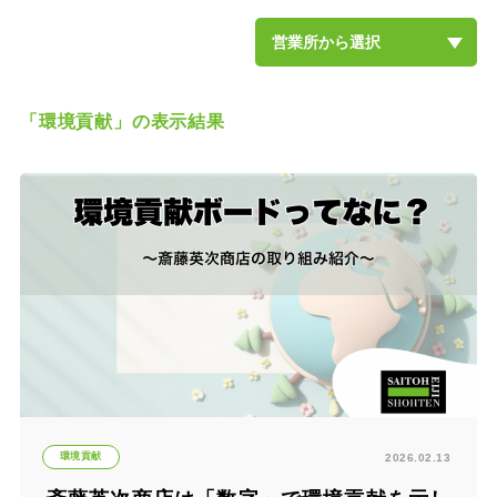
営業所から選択
斎藤英次商店本社
柏沼南営業所
流山営業所
松戸営業所
船橋営業所
千葉営業所
土気営業所
北茨城営業所
土浦営業所
牛久営業所
取手営業所
柏の葉キャンパス店
土気緑の森店
土浦店
東京日本橋オフィス
埼玉大宮オフィス
「環境貢献」の表示結果
環境貢献
2026.02.13