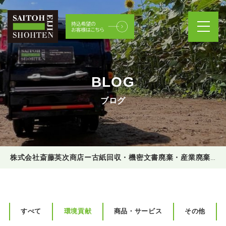
BLOG
ブログ
株式会社斎藤英次商店ー古紙回収・機密文書廃棄・産業廃棄物処理
すべて
環境貢献
商品・サービス
その他