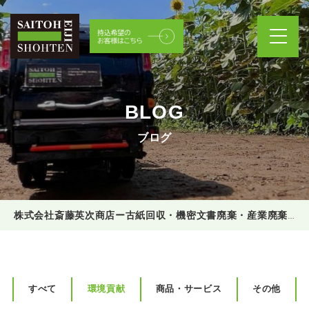
BLOG
ブログ
株式会社斎藤英次商店ー古紙回収・機密文書廃棄・産業廃棄物処理
すべて
環境貢献
商品・サービス
その他