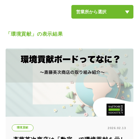
営業所から選択
斎藤英次商店本社
柏沼南営業所
流山営業所
松戸営業所
船橋営業所
千葉営業所
土気営業所
北茨城営業所
土浦営業所
牛久営業所
取手営業所
柏の葉キャンパス店
土気緑の森店
土浦店
東京日本橋オフィス
埼玉大宮オフィス
「環境貢献」の表示結果
環境貢献
2026.02.13