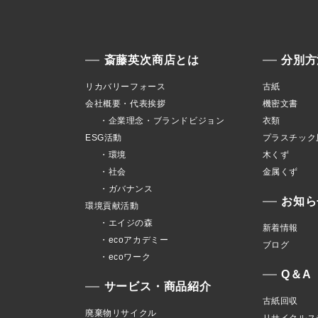
斎藤英次商店とは
分別方
リカバリーフォース
古紙
会社概要・代表挨拶
機密文書
・企業理念・ブランドビジョン
衣類
ESG活動
プラスチック
・環境
木くず
・社会
金属くず
・ガバナンス
お知ら
環境貢献活動
・エイジの森
新着情報
・ecoアカデミー
ブログ
・ecoワーク
Q＆A
サービス・商品紹介
古紙回収
廃棄物リサイクル