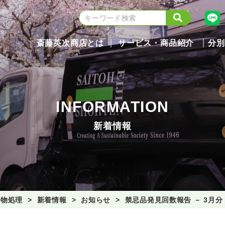
斎藤英次商店とは
サービス・商品紹介
分別
INFORMATION
新着情報
棄物処理
新着情報
お知らせ
禁忌品発見回数報告 － 3月分