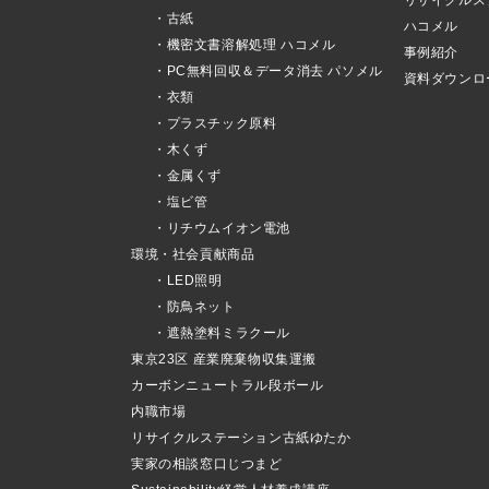
リサイクルス
・古紙
ハコメル
・機密文書溶解処理 ハコメル
事例紹介
・PC無料回収＆データ消去 パソメル
資料ダウンロ
・衣類
・プラスチック原料
・木くず
・金属くず
・塩ビ管
・リチウムイオン電池
環境・社会貢献商品
・LED照明
・防鳥ネット
・遮熱塗料ミラクール
東京23区 産業廃棄物収集運搬
カーボンニュートラル段ボール
内職市場
リサイクルステーション古紙ゆたか
実家の相談窓口じつまど