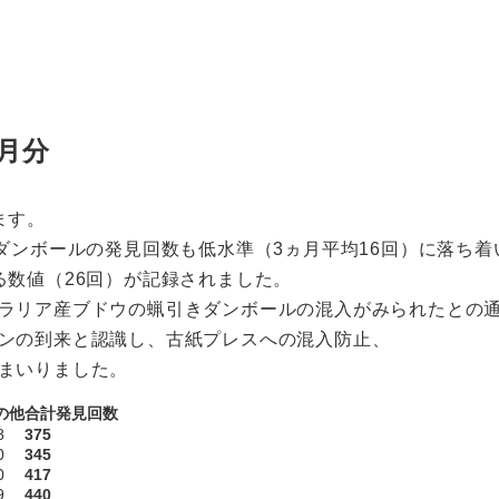
3月分
ます。
きダンボールの発見回数も低水準（3ヵ月平均16回）に落ち
る数値（26回）が記録されました。
ラリア産ブドウの蝋引きダンボールの混入がみられたとの
ンの到来と認識し、古紙プレスへの混入防止、
まいりました。
の他
合計発見回数
8
375
0
345
0
417
9
440