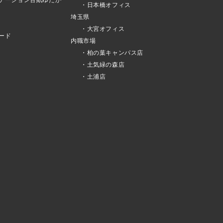
テーション古紙ゆたか
・日本橋オフィス
埼玉県
・大宮オフィス
ード
内職市場
・柏の葉キャンパス店
・土気緑の森店
・土浦店