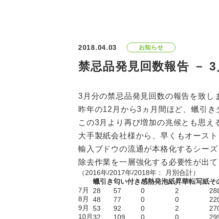
2018.04.03
お知らせ
禁忌品発見回数報告 － 
3月分の禁忌品発見回数の報告を致し
昨年の12月から3ヵ月間ほど、蠟引
この3月より再び増加の兆候とも思え
大手製紙会社様から、早くもオースト
輸入ブドウの流通が本格化するシーズ
除去作業を一層強化する必要性が出て
（2016年/2017年/2018年： 月別合計）
蠟引き
匂い付き
感熱発泡紙
昇華転写紙
そ
7月
28
57
0
2
28
8月
48
77
0
0
22
9月
53
92
0
2
27
10月
32
109
0
0
29