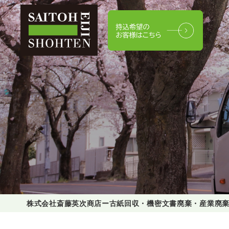
株式会社斎藤英次商店ー古紙回収・機密文書廃棄・産業廃