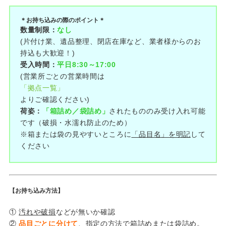
＊お持ち込みの際のポイント＊
数量制限：
なし
(片付け業、遺品整理、閉店在庫など、業者様からのお
持込も大歓迎！)
受入時間：
平日8:30～17:00
(営業所ごとの営業時間は
「拠点一覧」
よりご確認ください)
荷姿：
「箱詰め／袋詰め」
されたもののみ受け入れ可能
です（破損・水濡れ防止のため）
※箱または袋の見やすいところに
「品目名」を明記
して
ください
【お持ち込み方法】
①
汚れや破損
などが無いか確認
②
品目ごとに分けて
、指定の方法で箱詰めまたは袋詰め。