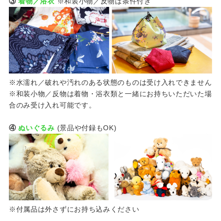
③
着物／浴衣
※和装小物／反物は条件付き
※水濡れ／破れや汚れのある状態のものは受け入れできません
※和装小物／反物は着物・浴衣類と一緒にお持ちいただいた場
合のみ受け入れ可能です。
④
ぬいぐるみ
(景品や付録もOK)
※付属品は外さずにお持ち込みください