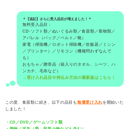
＊【追記】さらに受入品目が増えました！＊
無料受入品目：
CD･ソフト類／ぬいぐるみ類／食器類／着物類／
アパレル（バッグ／ベルト／靴）
家電（掃除機／ロボット掃除機／炊飯器／ミシン
／プリンター）／リモコン（機種問わずなんで
も）
おもちゃ／贈答品（箱入りのタオル、シーツ、ハ
ンカチ、毛布など）
→受け入れ品目や持込み方法の最新版はこちら！
この度、食器類に続き、以下の品目も
無償受け入れ
を開始いた
しました！
・CD／DVD／ゲームソフト類
・着物／浴衣（帯、和装小物なども含む）