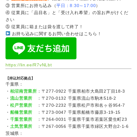
③ 営業所にお持ち込み（
平日：8:30～17:00
）
④ 従業員に「品目名」と「受け入れ希望」の旨お声がけくだ
さい
⑤ 従業員に箱または袋を渡して終了！
お持ち込みに関するお問い合わせはこちら！
https://lin.ee/R7vNLbt
【持込対応拠点】
千葉県：
・
柏沼南営業所
：〒277-0922 千葉県柏市大島田2丁目18-3
・
流山営業所
：〒270-0132 千葉県流山市駒木518-2
・
松戸営業所
：〒270-2232 千葉県松戸市和名ヶ谷954-7
・
船橋営業所
：〒273-0047 千葉県船橋市藤原3-19-15
・
千葉営業所
：〒264-0031 千葉県千葉市若葉区愛生町23
・
土気営業所
：〒267-0056 千葉県千葉市緑区大野台2-1-6
茨城県：