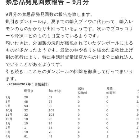
禁忌品発見回数報告 – 9月分
9月分の禁忌品発見回数の報告を致します。
蝋引きダンボールは、夏までの輸入ブドウに代わって、輸入レ
モンのものがかなり出回っているようです。次いでブロッコリ
ーや冷凍エビのものも目立っているようです。
匂い付きは、外国製の洗剤が梱包されていたダンボールによる
ものが多かったようです。最近のやや香りを強めた柔軟仕上げ
剤の流行により、特に生活雑貨量販店からの排出分に紛れ込ん
でいることがあるようです。
引き続き、これらのダンボールの排除を徹底して行ってまいり
ます。
（2016年/2017年： 月別合計）
感熱
昇華
蠟引き
匂い付き
発泡紙
転写紙
7月
28
57
0
2
2
8月
48
77
0
0
2
9月
53
92
0
2
2
10月
32
109
0
0
2
11月
32
103
0
0
2
12月
18
93
0
0
3
1月
10
74
0
0
2
2月
1
64
0
0
2
3月
19
70
4
1
3
4月
61
48
0
1
2