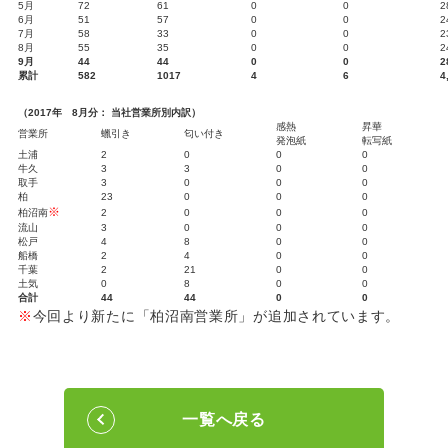
5月
72
61
0
0
2
6月
51
57
0
0
2
7月
58
33
0
0
2
8月
55
35
0
0
2
9月
44
44
0
0
2
累計
582
1017
4
6
4
（2017年 8月分： 当社営業所別内訳）
感熱
昇華
営業所
蠟引き
匂い付き
発泡紙
転写紙
土浦
2
0
0
0
牛久
3
3
0
0
取手
3
0
0
0
柏
23
0
0
0
※
柏沼南
2
0
0
0
流山
3
0
0
0
松戸
4
8
0
0
船橋
2
4
0
0
千葉
2
21
0
0
土気
0
8
0
0
合計
44
44
0
0
※
今回より新たに「柏沼南営業所」が追加されています。
一覧へ戻る