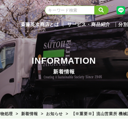
斎藤英次商店とは
サービス・商品紹介
分別
INFORMATION
新着情報
棄物処理
新着情報
お知らせ
【※重要※】流山営業所 機