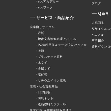
・ecoアカデミー
ブログ
・ecoワーク
Q＆A
サービス・商品紹介
古紙回収
廃棄物リサイクル
リサイクルス
・古紙
ハコメル
・機密文書溶解処理 ハコメル
事例紹介
・PC無料回収＆データ消去 パソメル
資料ダウンロ
・衣類
・プラスチック原料
・木くず
・金属くず
・塩ビ管
・リチウムイオン電池
環境・社会貢献商品
・LED照明
・防鳥ネット
・遮熱塗料ミラクール
東京23区 産業廃棄物収集運搬