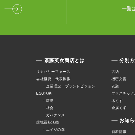
一覧
斎藤英次商店とは
分別方
リカバリーフォース
古紙
会社概要・代表挨拶
機密文書
・企業理念・ブランドビジョン
衣類
ESG活動
プラスチック
・環境
木くず
・社会
金属くず
・ガバナンス
お知ら
環境貢献活動
・エイジの森
新着情報