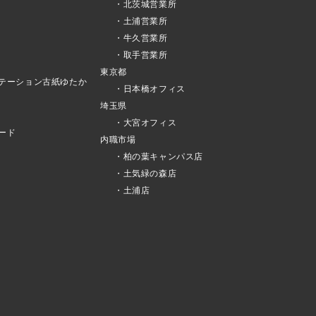
・北茨城営業所
・土浦営業所
・牛久営業所
・取手営業所
東京都
テーション古紙ゆたか
・日本橋オフィス
埼玉県
・大宮オフィス
ード
内職市場
・柏の葉キャンパス店
・土気緑の森店
・土浦店