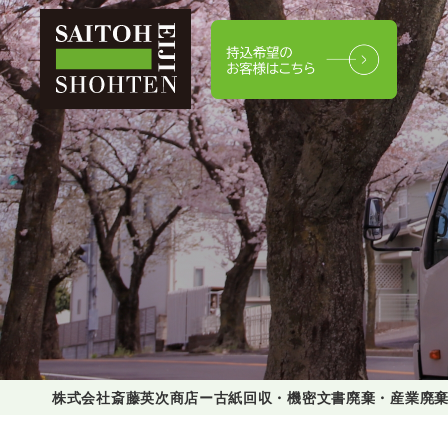
株式会社斎藤英次商店ー古紙回収・機密文書廃棄・産業廃