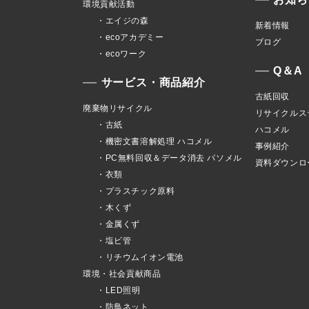
環境貢献活動
・エイジの森
新着情報
・ecoアカデミー
ブログ
・ecoワーク
Q＆A
サービス・商品紹介
古紙回収
廃棄物リサイクル
リサイクルス
・古紙
ハコメル
・機密文書溶解処理 ハコメル
事例紹介
・PC無料回収＆データ消去 パソメル
資料ダウンロ
・衣類
・プラスチック原料
・木くず
・金属くず
・塩ビ管
・リチウムイオン電池
環境・社会貢献商品
・LED照明
・防鳥ネット