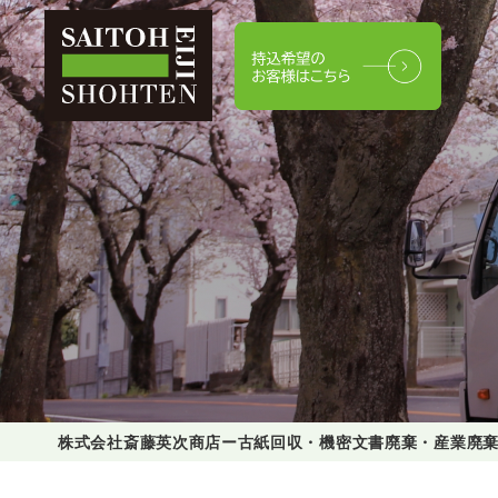
株式会社斎藤英次商店ー古紙回収・機密文書廃棄・産業廃