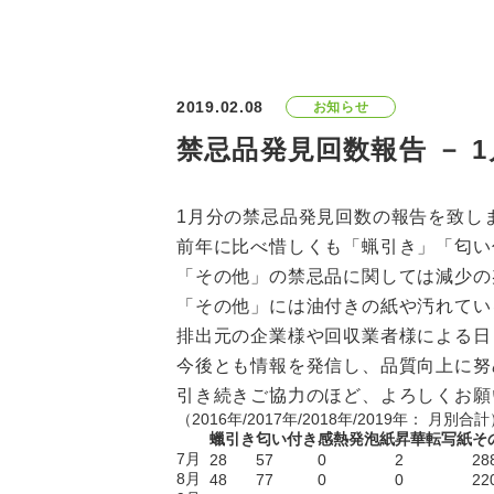
2019.02.08
お知らせ
禁忌品発見回数報告 － 
1月分の禁忌品発見回数の報告を致し
前年に比べ惜しくも「蝋引き」「匂い
「その他」の禁忌品に関しては減少の
「その他」には油付きの紙や汚れてい
排出元の企業様や回収業者様による日
今後とも情報を発信し、品質向上に努
引き続きご協力のほど、よろしくお願
（2016年/2017年/2018年/2019年： 月別合
蠟引き
匂い付き
感熱発泡紙
昇華転写紙
そ
7月
28
57
0
2
28
8月
48
77
0
0
22