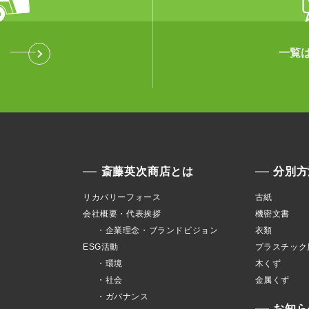
一覧
斎藤英次商店とは
分別方
リカバリーフォース
古紙
会社概要・代表挨拶
機密文書
・企業理念・ブランドビジョン
衣類
ESG活動
プラスチック
・環境
木くず
・社会
金属くず
・ガバナンス
お知ら