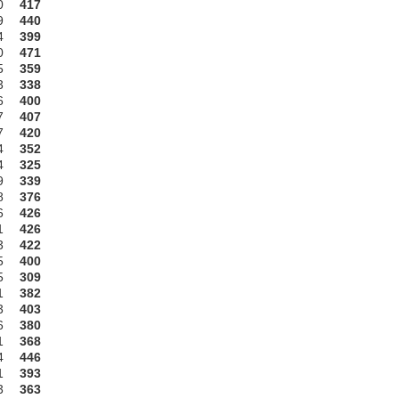
0
417
9
440
4
399
0
471
5
359
3
338
6
400
7
407
7
420
4
352
4
325
9
339
8
376
6
426
1
426
3
422
5
400
5
309
1
382
3
403
6
380
1
368
4
446
1
393
3
363