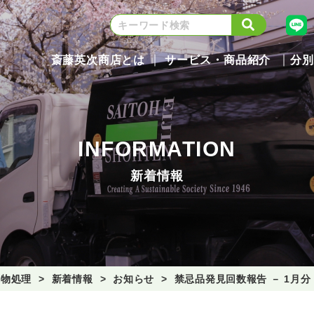
斎藤英次商店とは
サービス・商品紹介
分別
INFORMATION
新着情報
棄物処理
新着情報
お知らせ
禁忌品発見回数報告 － 1月分