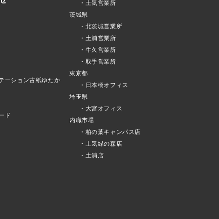
・土気営業所
茨城県
・北茨城営業所
・土浦営業所
・牛久営業所
・取手営業所
東京都
テーション古紙ゆたか
・日本橋オフィス
埼玉県
・大宮オフィス
ード
内職市場
・柏の葉キャンパス店
・土気緑の森店
・土浦店