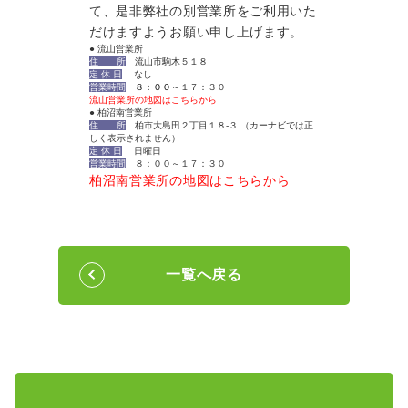
て、是非弊社の別営業所をご利用いた
だけますようお願い申し上げます。
● 流山営業所
住 所
流山市駒木５１８
定 休 日
なし
営業時間
８
：００
～１７：３０
流山営業所の地図はこちらから
● 柏沼南営業所
住 所
柏市大島田２丁目１８-３ （カーナビでは正
しく表示されません）
定 休 日
日曜日
営業時間
８：００～１７：３０
柏沼南営業所の地図はこちらから
一覧へ戻る