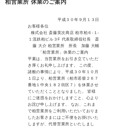
柏営業所 休業のご案内
平成３０年９月１３日
お客様各位
株式会社 斎藤英次商店 柏市柏６-１-
１流鉄柏ビル３F 代表取締役社長 斎
藤 大介 柏営業所 所長 加藤 大輔
「柏営業所」休業のご案内
平素は、当営業所をお引き立ていただ
き厚くお礼申し上げます。 この度、
諸般の事情により、平成３０年１０月
１日より、柏営業所（柏市若柴２６７
番地１中央１８２街区７）を休業させ
ていただくこととなりました。 皆様
にご迷惑をおかけしますこと、心より
お詫び申し上げます。 なお、これま
で柏営業所をご利用いただいておりま
したお客さまにはご不便をお掛けいた
しますが、代替営業所といたしまし