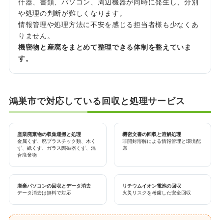
什器、書類、パソコン、周辺機器が同時に発生し、分別
や処理の判断が難しくなります。
情報管理や処理方法に不安を感じる担当者様も少なくあ
りません。
機密物と産廃をまとめて整理できる体制を整えていま
す。
鴻巣市で対応している回収と処理サービス
産業廃棄物の収集運搬と処理
機密文書の回収と溶解処理
金属くず、廃プラスチック類、木く
非開封溶解による情報管理と環境配
ず、紙くず、ガラス陶磁器くず、混
慮
合廃棄物
廃棄パソコンの回収とデータ消去
リチウムイオン電池の回収
データ消去は無料で対応
火災リスクを考慮した安全回収