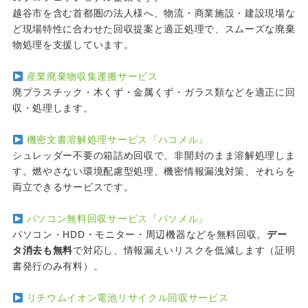
越谷市を含む首都圏の法人様へ、物流・商業施設・建設現場な
ど現場特性に合わせた回収提案と適正処理で、スムーズな廃棄
物処理を支援しています。
産業廃棄物収集運搬サービス
廃プラスチック・木くず・金属くず・ガラス類などを適正に回
収・処理します。
機密文書溶解処理サービス『ハコメル』
シュレッダー不要の箱詰め回収で、非開封のまま溶解処理しま
す。燃やさない環境配慮型処理、機密情報漏洩対策、それらを
両立できるサービスです。
パソコン無料回収サービス『パソメル』
パソコン・HDD・モニター・周辺機器などを無料回収。
デー
タ消去も無料
で対応し、情報漏えいリスクを低減します（証明
書発行のみ有料）。
リチウムイオン電池リサイクル回収サービス