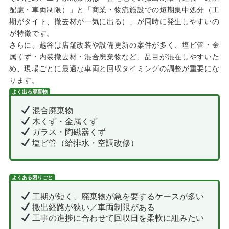
配慮・車両制限）」と「商業・物流施設での短期集中処分（工
期がタイト、撤去材が一気に出る）」が同時に発生しやすいの
が特徴です。
さらに、越谷は店舗改装や設備更新の案件が多く、塩ビ管・金
属くず・内装撤去材・混合廃棄物など、品目が混在しやすいた
め、現場ごとに最適な車両と回収タイミングの調整が重要にな
ります。
よく出る廃棄物
混合廃棄物
木くず・金属くず
ガラス・陶磁器くず
塩ビ管（給排水・空調改修）
よくある困りごと
工期が短く、廃棄物が急を要するケースが多い
搬出経路が狭い／車両制限がある
工事の進捗に合わせて回収日を柔軟に組みたい