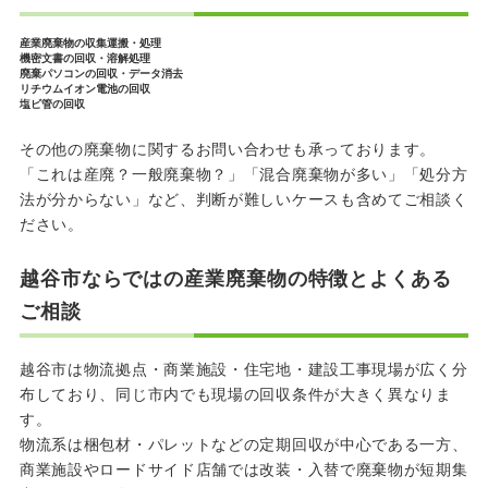
産業廃棄物の収集運搬・処理
機密文書の回収・溶解処理
廃棄パソコンの回収・データ消去
リチウムイオン電池の回収
塩ビ管の回収
その他の廃棄物に関するお問い合わせも承っております。
「これは産廃？一般廃棄物？」「混合廃棄物が多い」「処分方
法が分からない」など、判断が難しいケースも含めてご相談く
ださい。
越谷市ならではの産業廃棄物の特徴とよくある
ご相談
越谷市は物流拠点・商業施設・住宅地・建設工事現場が広く分
布しており、同じ市内でも現場の回収条件が大きく異なりま
す。
物流系は梱包材・パレットなどの定期回収が中心である一方、
商業施設やロードサイド店舗では改装・入替で廃棄物が短期集