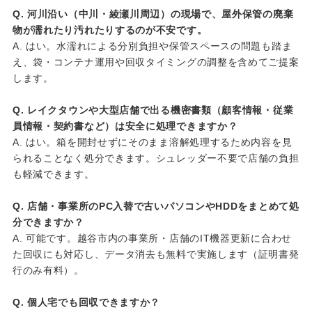
Q. 河川沿い（中川・綾瀬川周辺）の現場で、屋外保管の廃棄
物が濡れたり汚れたりするのが不安です。
A. はい。水濡れによる分別負担や保管スペースの問題も踏ま
え、袋・コンテナ運用や回収タイミングの調整を含めてご提案
します。
Q. レイクタウンや大型店舗で出る機密書類（顧客情報・従業
員情報・契約書など）は安全に処理できますか？
A. はい。箱を開封せずにそのまま溶解処理するため内容を見
られることなく処分できます。シュレッダー不要で店舗の負担
も軽減できます。
Q. 店舗・事業所のPC入替で古いパソコンやHDDをまとめて処
分できますか？
A. 可能です。越谷市内の事業所・店舗のIT機器更新に合わせ
た回収にも対応し、データ消去も無料で実施します（証明書発
行のみ有料）。
Q. 個人宅でも回収できますか？