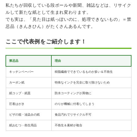
私たちが回収している段ボールや新聞、雑誌などは、リサイク
ルして新たな紙として生まれ変わります。
でも実は、「見た目は紙っぽいのに、処理できないもの」＝禁
忌品（きんきひん）がたくさんあるんです。
ここで代表例をご紹介します！
禁忌品
理由
キッチンペーパー
樹脂繊維でできているものが多い＆不衛生
カーボン紙
特殊なインクを完全に取り除けないため
紙コップ・紙皿
防水コーティングが異物に
圧着はがき
のりが機械に付着してしまう
ピザの箱・油染みの紙
食品汚れでリサイクル不可
紙おむつ・衛生用品
不衛生＆素材が複合