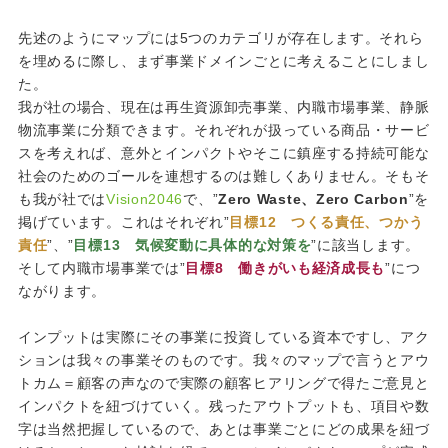
先述のようにマップには
5
つのカテゴリが存在します。それら
を埋めるに際し、まず事業ドメインごとに考えることにしまし
た。
我が社の場合、現在は再生資源卸売事業、内職市場事業、静脈
物流事業に分類できます。それぞれが扱っている商品・サービ
スを考えれば、意外とインパクトやそこに鎮座する持続可能な
社会のためのゴールを連想するのは難しくありません。そもそ
も我が社では
Vision2046
で、
”
Zero Waste
、
Zero Carbon
”
を
掲げています。これはそれぞれ
”
目標12 つくる責任、つかう
責任
”
、
”
目標13 気候変動に具体的な対策を
”
に該当します。
そして内職市場事業では
”
目標8 働きがいも経済成長も
”
につ
ながります。
インプットは実際にその事業に投資している資本ですし、アク
ションは我々の事業そのものです。我々のマップで言うとアウ
トカム＝顧客の声なので実際の顧客ヒアリングで得たご意見と
インパクトを紐づけていく。残ったアウトプットも、項目や数
字は当然把握しているので、あとは事業ごとにどの成果を紐づ