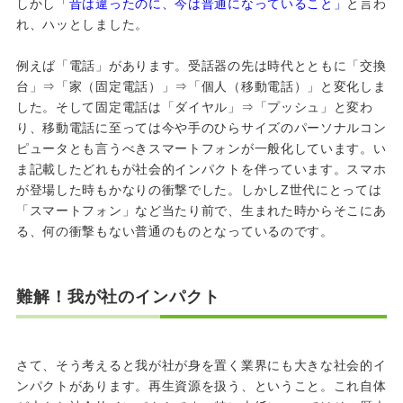
しかし
「昔は違ったのに、今は普通になっていること」
と言わ
れ、ハッとしました。
例えば「電話」があります。受話器の先は時代とともに「交換
台」⇒「家（固定電話）」⇒「個人（移動電話）」と変化しま
した。そして固定電話は「ダイヤル」⇒「プッシュ」と変わ
り、移動電話に至っては今や手のひらサイズのパーソナルコン
ピュータとも言うべきスマートフォンが一般化しています。い
ま記載したどれもが社会的インパクトを伴っています。スマホ
が登場した時もかなりの衝撃でした。しかし
Z
世代にとっては
「スマートフォン」など当たり前で、生まれた時からそこにあ
る、何の衝撃もない普通のものとなっているのです。
難解！我が社のインパクト
さて、そう考えると我が社が身を置く業界にも大きな社会的イ
ンパクトがあります。再生資源を扱う、ということ。これ自体