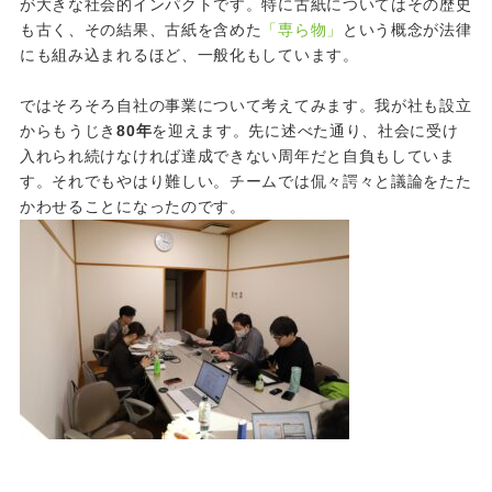
が大きな社会的インパクトです。特に古紙についてはその歴史
も古く、その結果、古紙を含めた
「専ら物」
という概念が法律
にも組み込まれるほど、一般化もしています。
ではそろそろ自社の事業について考えてみます。我が社も設立
からもうじき
80年
を迎えます。先に述べた通り、社会に受け
入れられ続けなければ達成できない周年だと自負もしていま
す。それでもやはり難しい。チームでは侃々諤々と議論をたた
かわせることになったのです。