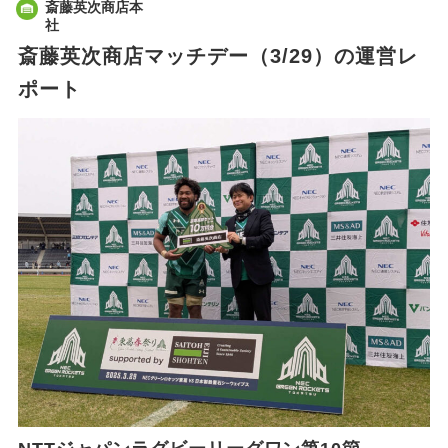
斎藤英次商店本
社
斎藤英次商店マッチデー（3/29）の運営レ
ポート