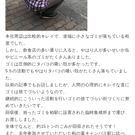
本社周辺は比較的キレイで、道端に小さなゴミが落ちている程
度でした。
しかし、飲食店の多い通りに入ると、やはり人が多いせいか缶
やビニール系のゴミがたくさんありました。
ゴミは圧倒的にタバコの吸い殻が多かったです。
5Ｓの活動でもやはりタバコの吸い殻がたくさん落ちていまし
た。
以前の記事でもお話しましたが、人間の心理的にキレイな道に
ゴミは捨てづらいようなので、
継続的にこういった活動を行いゴミの捨てづらい街づくりに努
めていきたいです。
回収後、拾ったゴミを柏駅に設置された臨時集積所まで運び、
お渡ししました。
全体でなんと、約15トンのごみが回収されたそうです！
また、去年参加させていただいた柏の葉キャンパス駅に比べ、