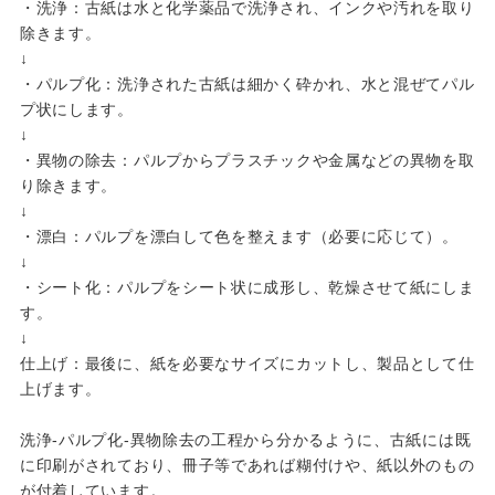
・洗浄：古紙は水と化学薬品で洗浄され、インクや汚れを取り
除きます。
↓
・パルプ化：洗浄された古紙は細かく砕かれ、水と混ぜてパル
プ状にします。
↓
・異物の除去：パルプからプラスチックや金属などの異物を取
り除きます。
↓
・漂白：パルプを漂白して色を整えます（必要に応じて）。
↓
・シート化：パルプをシート状に成形し、乾燥させて紙にしま
す。
↓
仕上げ：最後に、紙を必要なサイズにカットし、製品として仕
上げます。
洗浄‐パルプ化‐異物除去の工程から分かるように、古紙には既
に印刷がされており、冊子等であれば糊付けや、紙以外のもの
が付着しています。