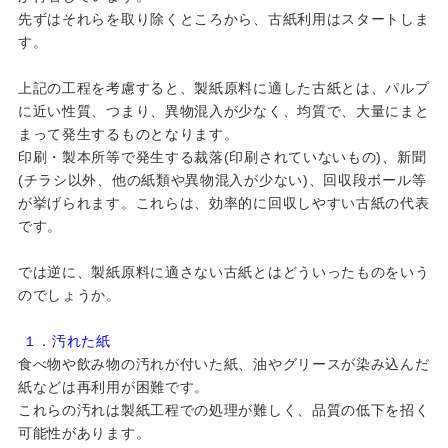
先ずはそれらを取り除くところから、古紙利用はスタートしま
す。
上記の工程を考慮すると、製紙原料に適した古紙とは、パルプ
に近い性質、つまり、異物混入が少なく、均質で、大量にまと
まって発生するものとなります。
印刷・製本所等で発生する裁落(印刷されていないもの)、新聞
(チラシ以外、他の紙類や異物混入が少ない)、回収段ボール等
が挙げられます。これらは、効率的に回収しやすい古紙の代表
です。
では逆に、製紙原料に適さない古紙とはどういったものをいう
のでしょうか。
１．汚れた紙
食べ物や飲み物の汚れが付いた紙、油やグリースが染み込んだ
紙などは再利用が困難です。
これらの汚れは製紙工程での処理が難しく、品質の低下を招く
可能性があります。