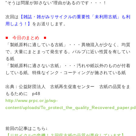
”そうは問屋が卸さない”理由があるのです・・・！
次回は
【雑誌・雑がみリサイクルの重要性「未利用古紙」も利
用しよう！】
をお送りします。
■ 今日のまとめ ■
「製紙原料に適している古紙」・・・異物混入が少なく、均質
で、大量にまとまって発生する。パルプに近い性質を有してい
る紙
「製紙原料に適さない古紙」・・・汚れや紙以外のものが付着
している紙、特殊なインク・コーティングが施されている紙
出典：公益財団法人 古紙再生促進センター 古紙の品質をま
もるために p48
http://www.prpc.or.jp/wp-
content/uploads/To_protect_the_quality_Recovered_paper.pd
前回の記事はこちら↓
【リサイクルの危機！？回収古紙の品質が悪化しています】