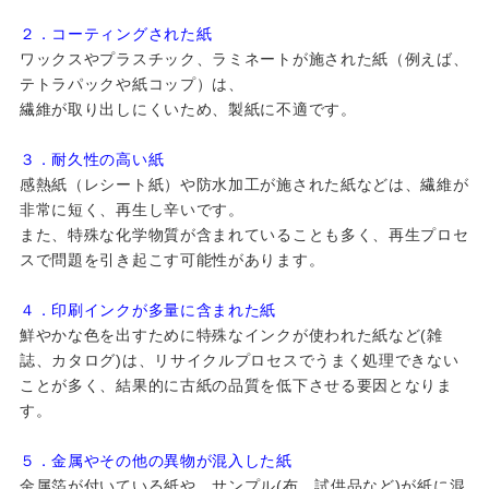
２．コーティングされた紙
ワックスやプラスチック、ラミネートが施された紙（例えば、
テトラパックや紙コップ）は、
繊維が取り出しにくいため、製紙に不適です。
３．耐久性の高い紙
感熱紙（レシート紙）や防水加工が施された紙などは、繊維が
非常に短く、再生し辛いです。
また、特殊な化学物質が含まれていることも多く、再生プロセ
スで問題を引き起こす可能性があります。
４．印刷インクが多量に含まれた紙
鮮やかな色を出すために特殊なインクが使われた紙など(雑
誌、カタログ)は、リサイクルプロセスでうまく処理できない
ことが多く、結果的に古紙の品質を低下させる要因となりま
す。
５．金属やその他の異物が混入した紙
金属箔が付いている紙や、サンプル(布、試供品など)が紙に混