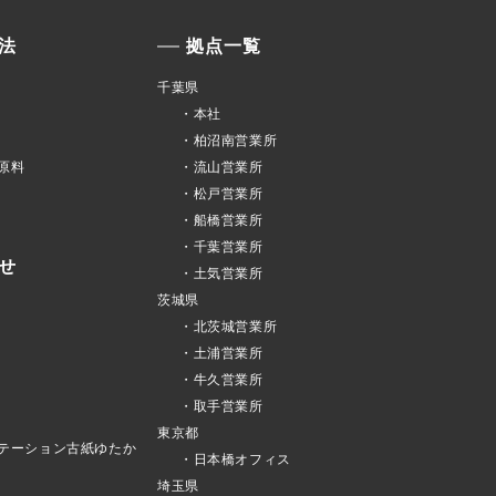
法
拠点一覧
千葉県
・本社
・柏沼南営業所
原料
・流山営業所
・松戸営業所
・船橋営業所
・千葉営業所
せ
・土気営業所
茨城県
・北茨城営業所
・土浦営業所
・牛久営業所
・取手営業所
東京都
テーション古紙ゆたか
・日本橋オフィス
埼玉県