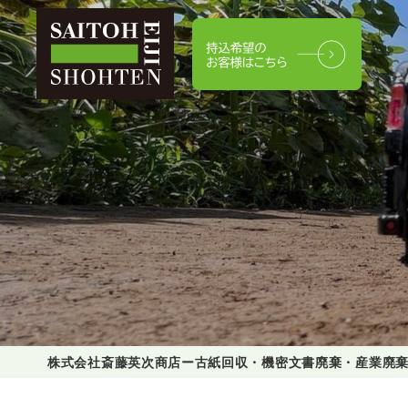
株式会社斎藤英次商店ー古紙回収・機密文書廃棄・産業廃