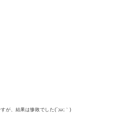
、結果は惨敗でした(´;ω;｀)