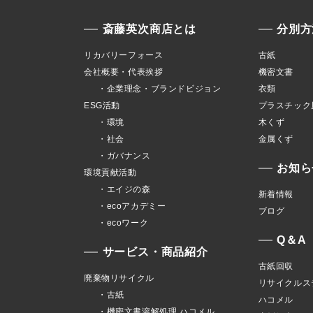
斎藤英次商店とは
分別方
リカバリーフォース
古紙
会社概要・代表挨拶
機密文書
・企業理念・ブランドビジョン
衣類
ESG活動
プラスチック
・環境
木くず
・社会
金属くず
・ガバナンス
お知ら
環境貢献活動
・エイジの森
新着情報
・ecoアカデミー
ブログ
・ecoワーク
Q＆A
サービス・商品紹介
古紙回収
廃棄物リサイクル
リサイクルス
・古紙
ハコメル
・機密文書溶解処理 ハコメル