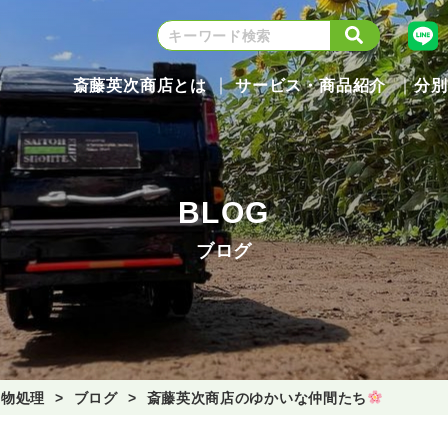
斎藤英次商店とは
サービス・商品紹介
分別
BLOG
ブログ
棄物処理
ブログ
斎藤英次商店のゆかいな仲間たち