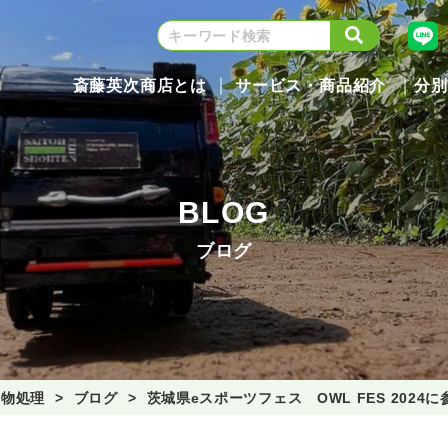
斎藤英次商店とは
サービス・商品紹介
分別
BLOG
ブログ
棄物処理
ブログ
茨城県eスポーツフェス OWL FES 2024