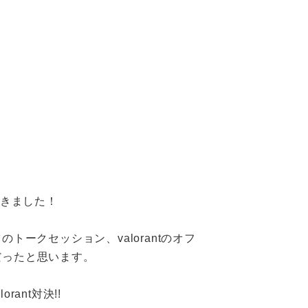
てきました！
トークセッション、valorantのオフ
だったと思います。
rant対決!!