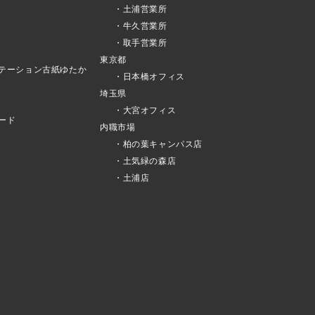
・土浦営業所
・牛久営業所
・取手営業所
東京都
テーション古紙ゆたか
・日本橋オフィス
埼玉県
・大宮オフィス
ード
内職市場
・柏の葉キャンパス店
・土気緑の森店
・土浦店