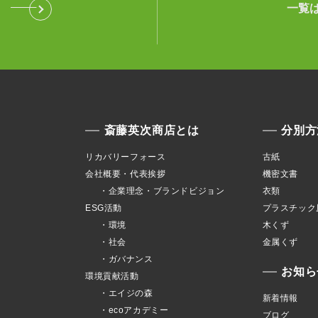
一覧
斎藤英次商店とは
分別方
リカバリーフォース
古紙
会社概要・代表挨拶
機密文書
・企業理念・ブランドビジョン
衣類
ESG活動
プラスチック
・環境
木くず
・社会
金属くず
・ガバナンス
お知ら
環境貢献活動
・エイジの森
新着情報
・ecoアカデミー
ブログ