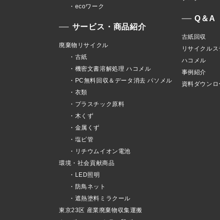
・ecoワーク
Q＆A
サービス・商品紹介
古紙回収
廃棄物リサイクル
リサイクルス
・古紙
ハコメル
・機密文書溶解処理 ハコメル
事例紹介
・PC無料回収＆データ消去 パソメル
資料ダウンロ
・衣類
・プラスチック原料
・木くず
・金属くず
・塩ビ管
・リチウムイオン電池
環境・社会貢献商品
・LED照明
・防鳥ネット
・遮熱塗料ミラクール
東京23区 産業廃棄物収集運搬