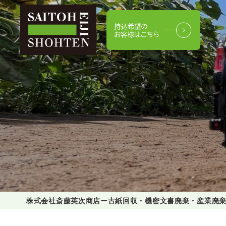
株式会社斎藤英次商店ー古紙回収・機密文書廃棄・産業廃