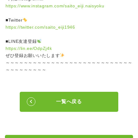
https://www.instagram.com/saito_eiji.naisyoku
■Twitter
https://twitter.com/saito_eiji1946
■LINE友達登録
https://lin.ee/OdpZj4k
ぜひ登録お願いいたします
～～～～～～～～～～～～～～～～～～～～～～～～～～～～
～～～～～～～～～
一覧へ戻る