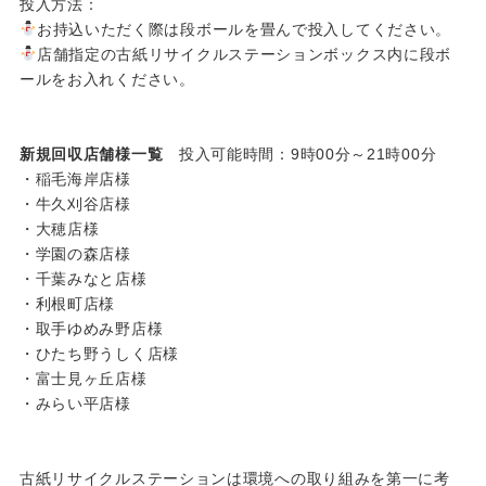
投入方法：
お持込いただく際は段ボールを畳んで投入してください。
店舗指定の古紙リサイクルステーションボックス内に段ボ
ールをお入れください。
新規回収店舗様一覧
投入可能時間：9時00分～21時00分
・稲毛海岸店様
・牛久刈谷店様
・大穂店様
・学園の森店様
・千葉みなと店様
・利根町店様
・取手ゆめみ野店様
・ひたち野うしく店様
・富士見ヶ丘店様
・みらい平店様
古紙リサイクルステーションは環境への取り組みを第一に考