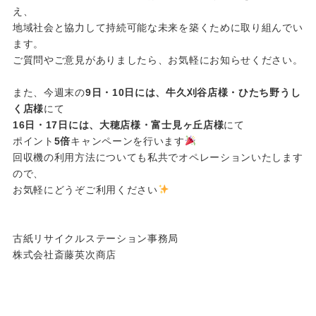
え、
地域社会と協力して持続可能な未来を築くために取り組んでい
ます。
ご質問やご意見がありましたら、お気軽にお知らせください。
また、今週末の
9日・10日には、牛久刈谷店様・ひたち野うし
く店様
にて
16日・17日には、大穂店様・富士見ヶ丘店様
にて
ポイント
5倍
キャンペーンを行います
回収機の利用方法についても私共でオペレーションいたします
ので、
お気軽にどうぞご利用ください
古紙リサイクルステーション事務局
株式会社斎藤英次商店