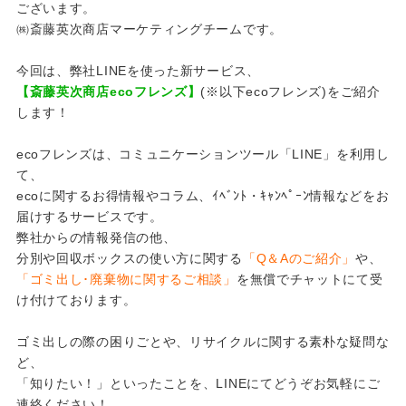
ございます。
㈱斎藤英次商店マーケティングチームです。
今回は、弊社LINEを使った新サービス、
【斎藤英次商店ecoフレンズ】
(※以下ecoフレンズ)をご紹介
します！
ecoフレンズは、コミュニケーションツール「LINE」を利用し
て、
ecoに関するお得情報やコラム、ｲﾍﾞﾝﾄ・ｷｬﾝﾍﾟｰﾝ情報などをお
届けするサービスです。
弊社からの情報発信の他、
分別や回収ボックスの使い方に関する
「Q＆Aのご紹介」
や、
「ゴミ出し･廃棄物に関するご相談」
を無償でチャットにて受
け付けております。
ゴミ出しの際の困りごとや、リサイクルに関する素朴な疑問な
ど、
「知りたい！」といったことを、LINEにてどうぞお気軽にご
連絡ください！