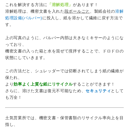
これを解決する方法に
「溶解処理」
があります！
溶解処理は、機密文書を入れた
段ボールごと
、製紙会社の
溶解
処理設備(パルパー)
に投入し、紙を溶かして繊維に戻す方法で
す。
上の写真のように、パルパー内部は大きなミキサーのようにな
っており、
機密文書の入った箱と水を混ぜて撹拌することで、ドロドロの
状態にしていきます。
この方法だと、シュレッダーでは切断されてしまう紙の繊維が
保たれ、
より
効率よく上質な紙にリサイクル
することができます！
さらに、溶けた文書は復元不可能なため、
セキュリティ
として
も万全！
土気営業所では、機密文書・保管書類のリサイクル率向上を目
指し、