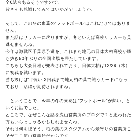
全8試合あるそうですので、
皆さんも観戦してみてはいかがでしょうか。
そして、この冬の東葛の”フットボール”はこれだけではありま
せん。
また話はサッカーに戻りますが、冬といえば高校サッカーも見
逃せませんね。
今年は激戦区千葉県予選を、これまた地元の日体大柏高校が勝
ち抜き50年ぶりの全国出場を果たしています。
こちらも大会日程が発表されており、日体大柏は12/29（木）
に初戦を戦います。
勝ち抜けば1回戦～3回戦まで地元柏の葉で戦うカードになっ
ており、活躍が期待されますね。
…ということで、今年の冬の東葛は”フットボール”が熱い、と
いうお話でした。
ところで、なぜこんな話を流山営業所のブログで？と思われた
方もいらっしゃるかもしれませんね。
それは何を隠そう、柏の葉のスタジアムから最寄りの営業所こ
そがここ流山営業所だからです。