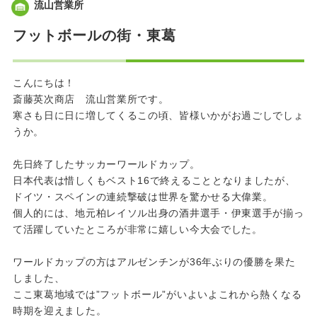
流山営業所
フットボールの街・東葛
こんにちは！
斎藤英次商店 流山営業所です。
寒さも日に日に増してくるこの頃、皆様いかがお過ごしでしょ
うか。
先日終了したサッカーワールドカップ。
日本代表は惜しくもベスト16で終えることとなりましたが、
ドイツ・スペインの連続撃破は世界を驚かせる大偉業。
個人的には、地元柏レイソル出身の酒井選手・伊東選手が揃っ
て活躍していたところが非常に嬉しい今大会でした。
ワールドカップの方はアルゼンチンが36年ぶりの優勝を果た
しました、
ここ東葛地域では”フットボール”がいよいよこれから熱くなる
時期を迎えました。