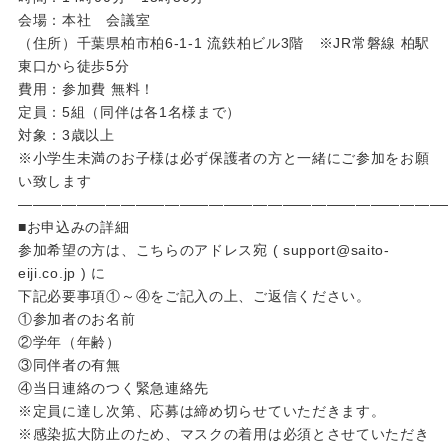
会場：本社 会議室
（住所）千葉県柏市柏6-1-1 流鉄柏ビル3階 ※JR常磐線 柏駅
東口から徒歩5分
費用：参加費 無料！
定員：5組（同伴は各1名様まで）
対象：3歳以上
※小学生未満のお子様は必ず保護者の方と一緒にご参加をお願
い致します
―――――――――――――――――――――――――――――
■お申込みの詳細
参加希望の方は、こちらのアドレス宛 ( support@saito-
eiji.co.jp ) に
下記必要事項①～④をご記入の上、ご返信ください。
①参加者のお名前
②学年（年齢）
③同伴者の有無
④当日連絡のつく緊急連絡先
※定員に達し次第、応募は締め切らせていただきます。
※感染拡大防止のため、マスクの着用は必須とさせていただき