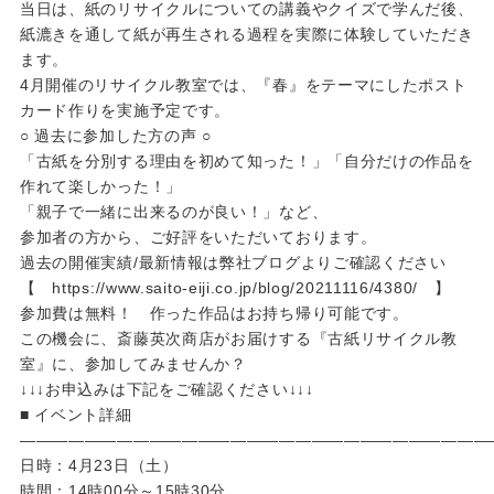
当日は、紙のリサイクルについての講義やクイズで学んだ後、
紙漉きを通して紙が再生される過程を実際に体験していただき
ます。
4月開催のリサイクル教室では、『春』をテーマにしたポスト
カード作りを実施予定です。
○ 過去に参加した方の声 ○
「古紙を分別する理由を初めて知った！」「自分だけの作品を
作れて楽しかった！」
「親子で一緒に出来るのが良い！」など、
参加者の方から、ご好評をいただいております。
過去の開催実績/最新情報は弊社ブログよりご確認ください
【 https://www.saito-eiji.co.jp/blog/20211116/4380/ 】
参加費は無料！ 作った作品はお持ち帰り可能です。
この機会に、斎藤英次商店がお届けする『古紙リサイクル教
室』に、参加してみませんか？
↓↓↓お申込みは下記をご確認ください↓↓↓
■ イベント詳細
―――――――――――――――――――――――――――――
日時：4月23日（土）
時間：14時00分～15時30分