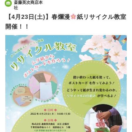
斎藤英次商店本
社
【4月23日(土)】春爛漫
紙リサイクル教室
開催！！