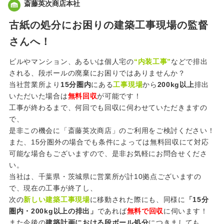
斎藤英次商店本社
古紙の処分にお困りの建築工事現場の監督
さんへ！
ビルやマンション、あるいは個人宅の
“内装工事”
などで排出
される、段ボールの廃棄にお困りではありませんか？
当社営業所より
15分圏内
にある
工事現場
から
200kg以上
排出
いただいた場合は
無料回収
が可能です！
工事が終わるまで、何回でも回収に伺わせていただきますの
で、
是非この機会に「斎藤英次商店」のご利用をご検討ください！
また、15分圏外の場合でも条件によっては無料回収にて対応
可能な場合もございますので、是非お気軽にお問合せくださ
い。
当社は、千葉県・茨城県に営業所が計10拠点ございますの
で、現在の工事が終了し、
次の
新しい建築工事現場
に移動された際にも、同様に
「15分
圏内・200kg以上の排出」
であれば
無料で回収
に伺います！
また今後の
建築計画における段ボール処分
につきましても、