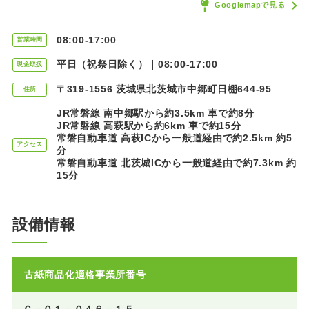
Googlemapで見る
08:00-17:00
営業時間
平日（祝祭日除く）｜08:00-17:00
現金取扱
〒319-1556 茨城県北茨城市中郷町日棚644-95
住所
JR常磐線 南中郷駅から約3.5km 車で約8分
JR常磐線 高萩駅から約6km 車で約15分
常磐自動車道 高萩ICから一般道経由で約2.5km 約5
アクセス
分
常磐自動車道 北茨城ICから一般道経由で約7.3km 約
15分
設備情報
古紙商品化適格事業所番号
Ｃ－０１－０４６－１５