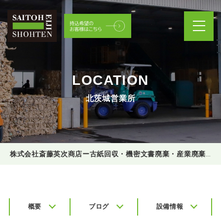
LOCATION
北茨城営業所
株式会社斎藤英次商店ー古紙回収・機密文書廃棄・産業廃棄物処理
概要
ブログ
設備情報